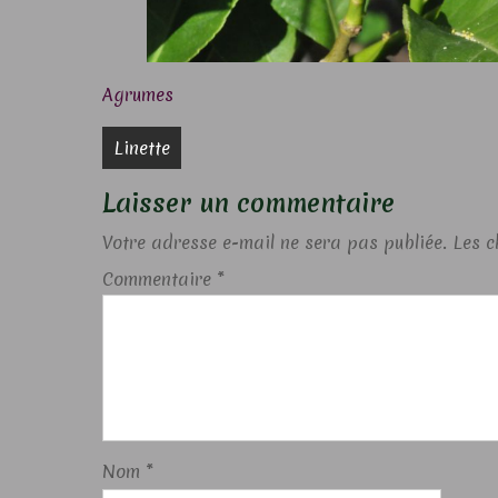
Agrumes
Navigation
Linette
de
Laisser un commentaire
l’article
Votre adresse e-mail ne sera pas publiée.
Les c
Commentaire
*
Nom
*