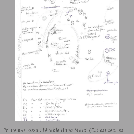
Printemps 2026 : l’érable Hana Matoi (E5) est sec, les