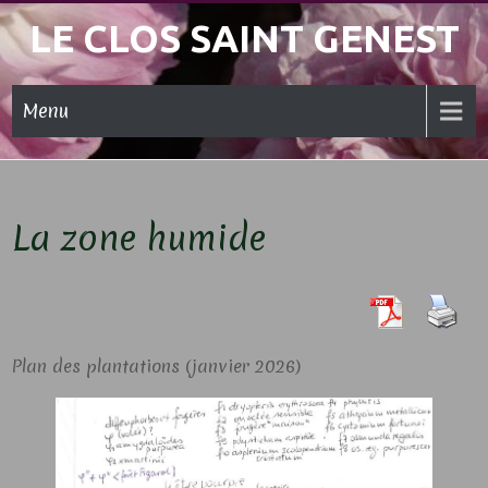
Skip
LE CLOS SAINT GENEST
to
content
Menu
La zone humide
Plan des plantations (janvier 2026)