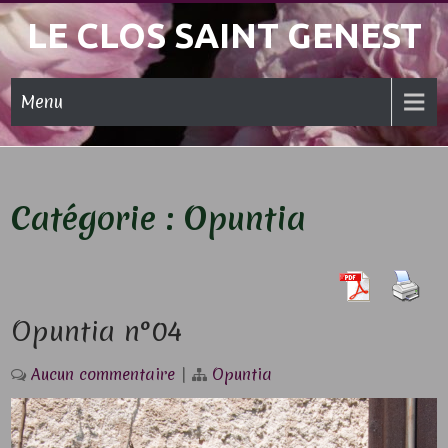
Skip
LE CLOS SAINT GENEST
to
content
Menu
Catégorie :
Opuntia
Opuntia n°04
Aucun commentaire
|
Opuntia