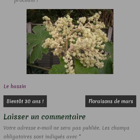
prochain ?
Le bassin
Navigation
Bientôt 30 ans !
Floraisons de mars
de
Laisser un commentaire
l’article
Votre adresse e-mail ne sera pas publiée.
Les champs
obligatoires sont indiqués avec
*