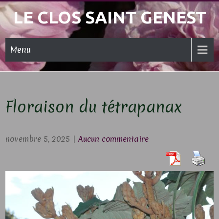
Skip
LE CLOS SAINT GENEST
to
content
Menu
Floraison du tétrapanax
novembre 5, 2025
|
Aucun commentaire