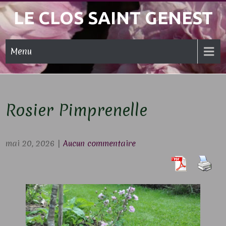
Skip
LE CLOS SAINT GENEST
to
content
Menu
Rosier Pimprenelle
mai 20, 2026
|
Aucun commentaire