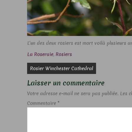
L’un des deux rosiers est mort voilà plusieurs 
La Roseraie
,
Rosiers
Navigation
Rosier Winchester Cathedral
de
Laisser un commentaire
l’article
Votre adresse e-mail ne sera pas publiée.
Les c
Commentaire
*