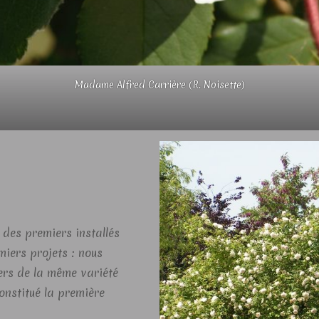
Madame Alfred Carrière (R. Noisette)
 des premiers installés
emiers projets : nous
ers de la même variété
onstitué la première