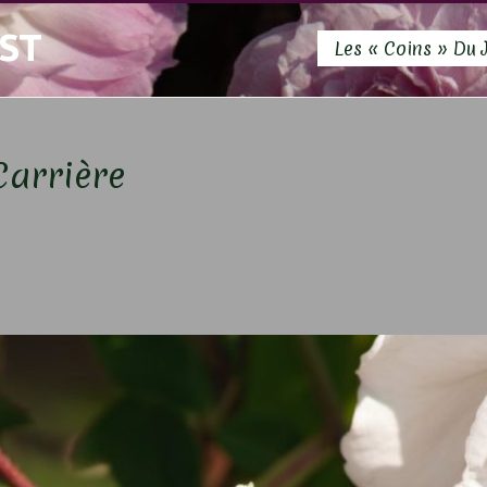
ST
Les « Coins » Du 
Carrière