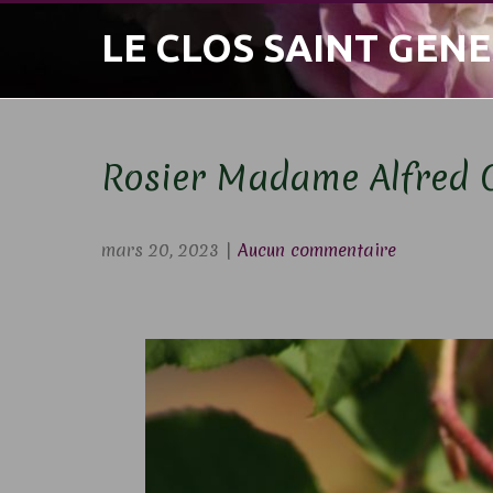
Skip
LE CLOS SAINT GENE
to
content
Rosier Madame Alfred 
mars 20, 2023
|
Aucun commentaire