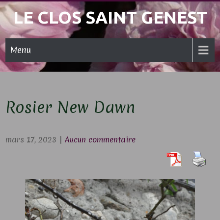
Skip
LE CLOS SAINT GENEST
to
content
Menu
Rosier New Dawn
mars 17, 2023
|
Aucun commentaire